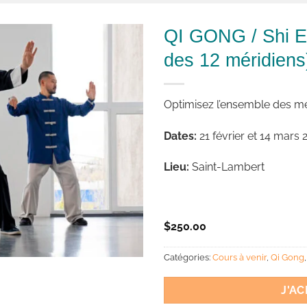
QI GONG / Shi Er
des 12 méridiens
Optimisez l’ensemble des mér
Dates:
21 février et 14 mars
Lieu:
Saint-Lambert
$
250.00
Catégories:
Cours à venir
,
Qi Gong
J'A