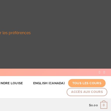
r les préférences
INDRE LOUISE
ENGLISH (CANADA)
TOUS LES COURS
ACCÈS AUX COURS
0
$
0.00