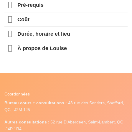
Pré-requis
Coût
Durée, horaire et lieu
À propos de Louise
Coordonnées
Bureau cours + consultations :
43 rue des Sentiers, Shefford,
QC J2M 1J5
Autres consultations
: 52 rue D'Aberdeen, Saint-Lambert, QC
J4P 1R4