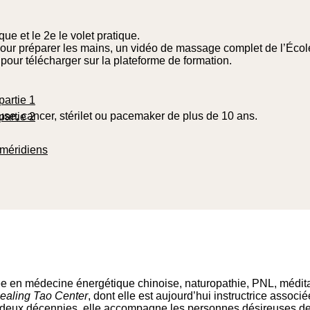
ue et le 2e le volet pratique.
 Pour préparer les mains, un vidéo de massage complet de l’Éco
our télécharger sur la plateforme de formation.
partie 1
euse, cancer, stérilet ou pacemaker de plus de 10 ans.
partie 2
 méridiens
e en médecine énergétique chinoise, naturopathie, PNL, méditat
ealing Tao Center
, dont elle est aujourd’hui instructrice associ
eux décennies, elle accompagne les personnes désireuses de ret