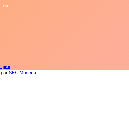
P 1R4
 ligne
u par
SEO Montreal