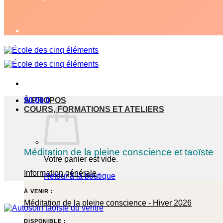
À PROPOS
$
0.00
0
COURS, FORMATIONS ET ATELIERS
Méditation de la pleine conscience et taoïste
Votre panier est vide.
Information générale
Retour à la boutique
À VENIR :
Méditation de la pleine conscience - Hiver 2026
DISPONIBLE :