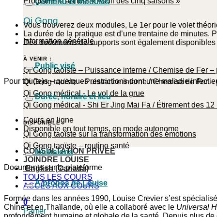
Programme annuel « Au fil des cinq saisons »
Contenu et modules
Qi Gong
Vous trouverez deux modules, Le 1er pour le volet théoriq
La durée de la pratique est d’une trentaine de minutes.
Information générale
Des documents de supports sont également disponibles p
À VENIR :
Public visé
Qi Gong taoïste – Puissance interne / Chemise de Fer – 
Pour tou(te)s – quelques restrictions dont une maladie infecti
Qi Gong taoïste – Puissance interne / Chemise de Fer – 
Qi Gong médical - Le vol de la grue
Durée, horaire et lieu
Qi Gong médical - Shi Er Jing Mai Fa / Étirement des 12
Cours en ligne
DISPONIBLE :
Disponible en tout temps, en mode autonome
Qi Gong taoïste sur la transformation des émotions
Qi Gong taoïste – routine santé
CONSULTATION PRIVÉE
Inclusions
JOINDRE LOUISE
Documents sur la plateforme
English (Canada)
TOUS LES COURS
À propos de Louise
ACCÈS AUX COURS
Formée dans les années 1990, Louise Crevier s’est spécialisé
0
Chine et en Thaïlande, où elle a collaboré avec le
Universal H
Panier
profondément humaine et globale de la santé. Depuis plus de d