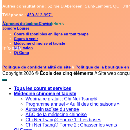
Autres consultations
: 52 rue D'Aberdeen, Saint-Lambert, QC J4
Téléphone
:
450-812-9971
Cours, formations et ateliers
À propos de Louise Crevier
Joindre Louise
Cours disponibles en ligne en tout temps
Cours à venir
Médecine chinoise et taoïste
Infolettre
Méditation
Qi Gong
Politique de confidentialité du site
//
Politique de la boutique en
Copyright 2026 ©
École des cinq éléments
// Site web conç
Tous les cours et services
Médecine chinoise et taoïste
Webinaire gratuit : Chi Nei Tsang®
Programme annuel « Au fil des cinq saisons »
Autosoin taoïste du ventre
ABC de la médecine chinoise
Chi Nei Tsang® Forme 1 : Les bases
Chi Nei Tsang® Forme 2 : Chasser les vents