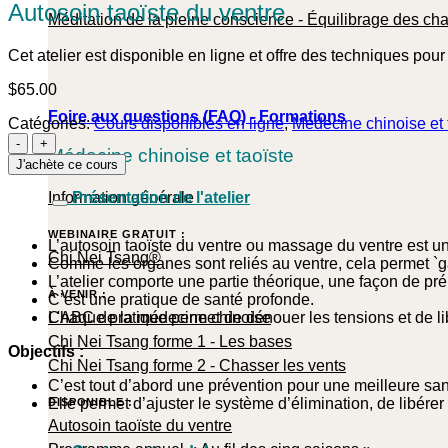
Autosoin taoïste du ventre
Méditation de la pleine conscience - Équilibrage des ch
Cet atelier est disponible en ligne et offre des techniques pour l
$
65.00
Foire aux questions (FAQ) - Formations
Catégories:
Cours disponibles en ligne
,
Médecine chinoise et 
quantité
Médecine chinoise et taoïste
de
J'achète ce cours
Autosoin
taoïste
Présentation de l'atelier
Information générale
du
ventre
WEBINAIRE GRATUIT :
L’autosoin taoïste du ventre ou massage du ventre est u
Chi Nei Tsang®
Comme les organes sont reliés au ventre, cela permet `ga
L’atelier comporte une partie théorique, une façon de p
À VENIR :
C’est une pratique de santé profonde.
Chaque pratique permet de dénouer les tensions et de li
L'ABC de la médecine chinoise
Chi Nei Tsang forme 1 - Les bases
Objectifs :
Chi Nei Tsang forme 2 - Chasser les vents
C’est tout d’abord une prévention pour une meilleure san
Elle permet d’ajuster le système d’élimination, de libérer
DISPONIBLE :
Autosoin taoïste du ventre