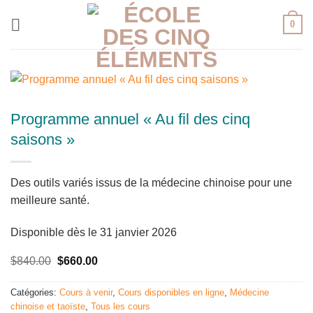
Skip
0
to
content
Programme annuel « Au fil des cinq
saisons »
Des outils variés issus de la médecine chinoise pour une
meilleure santé.
Disponible dès le 31 janvier 2026
Le
Le
$
840.00
$
660.00
prix
prix
initial
actuel
Catégories:
Cours à venir
,
Cours disponibles en ligne
,
Médecine
était :
est :
$840.00.
$660.00.
chinoise et taoïste
,
Tous les cours